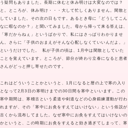
う疑問もありました。長期に休むと休み明けは大変なのでは？
と。ところが、休み明け・・・大して忙しくありません。閑散と
していました。その次の日もです。あるとき母に「どうしてこん
なに暇なのか？」と聞いてみました。母から帰って来る答えは、
「寒だからねぇ」というばかりで、私にはさっぱりわかりませ
ん。さらに「子供のおまえがそんな心配しなくていいんだよ。」
というだけでした。 私が子供の頃は、1月中は閑散としていた
ことを覚えています。ところが、節分が終わり立春になると患者
さんがどっと押し寄せたのです。
これはどういうことかというと、1月になると暦の上で寒の入り
となって2月3日の寒明けまでの30日間を寒中といいます。この
寒中期間は、寒稽古という柔道や剣道などの心身鍛練運動が行わ
れますが、その「寒中にお灸をすえてはいけない」という俗説が
古くから流布してました。なぜ寒中にお灸をすえてはいけないの
かというと、この時期にお灸をすえると効き過ぎてしまって、寒