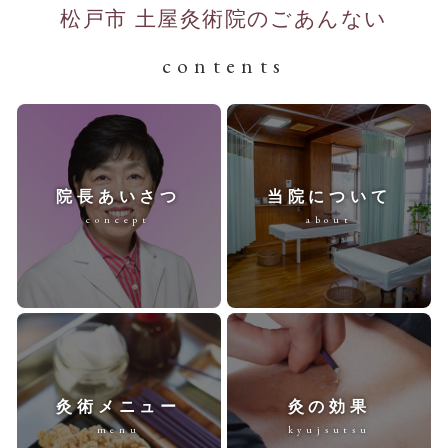
松戸市 土屋灸術院のごあんない
contents
院長あいさつ
当院について
concept
about
灸術メニュー
灸の効果
menu
kyujsutsu