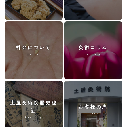
料金について
灸術コラム
price
column
土屋灸術院歴史秘
お客様の声
話
voice
history