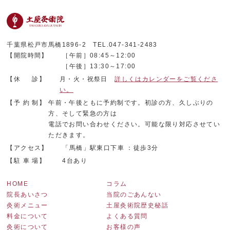
千葉県松戸市馬橋1896-2 TEL.047-341-2483
【開院時間】
［午前］08:45～12:00
［午後］13:30～17:00
【休 診】
月・火・祝祭日
詳しくはカレンダーをご覧くださ
い。
【予 約 制】
午前・午後ともに予約制です。初診の方、久しぶりの
方、そして緊急の方は
電話でお問い合わせください。可能な限り対応させてい
ただきます。
【アクセス】
「馬橋」駅東口下車 ：徒歩3分
【駐 車 場】
4台あり
HOME
コラム
院長あいさつ
当院のごあんない
灸術メニュー
土屋灸術院歴史秘話
料金について
よくある質問
灸術について
お客様の声