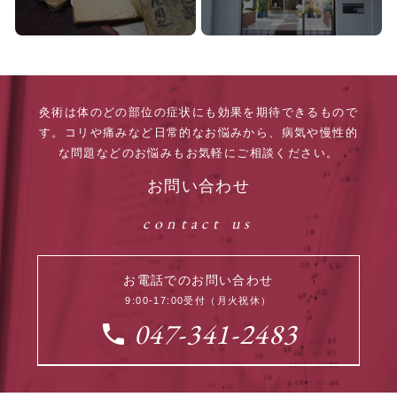
灸術は体のどの部位の症状にも効果を期待できるもので
す。
コリや痛みなど日常的なお悩みから、病気や慢性的
な問題などのお悩みもお気軽にご相談ください。
お問い合わせ
contact us
お電話でのお問い合わせ
9:00-17:00受付（月火祝休）
047-341-2483
local_phone