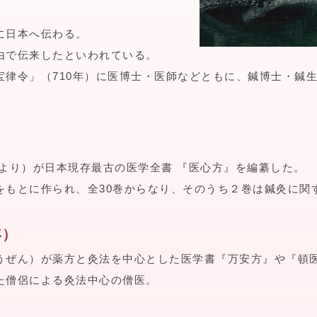
に日本へ伝わる。
由で伝来したといわれている。
宝律令」（710年）に医博士・医師などともに、鍼博士・鍼
）
より）が日本現存最古の医学全書 『医心方』を編纂した。
をもとに作られ、全30巻からなり、そのうち２巻は鍼灸に関
年）
うぜん）が薬方と灸法を中心とした医学書『万安方』や『頓
た僧侶による灸法中心の僧医。