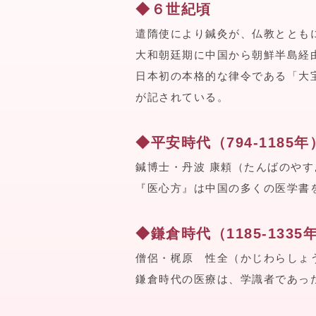
◆６世紀頃
遣隋使により鍼灸が、仏教ととも
大和朝廷期に中国から朝鮮半島経
日本初の本格的な律令である「大
が記されている。
◆平安時代（794-1185年
鍼博士・丹波 康頼（たんばのやす
『医心方』は中国の多くの医学書
◆鎌倉時代（1185-1335
僧侶・梶原 性全（かじわらしょ
鎌倉時代の医療は、学識者であっ