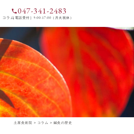
047-341-2483
phone
コラム
［電話受付］9:00-17:00（月火祝休）
土屋灸術院
>
コラム
>
鍼灸の歴史