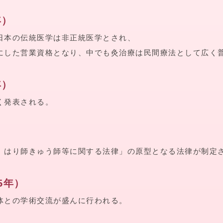
年）
日本の伝統医学は非正統医学とされ、
にした営業資格となり、中でも灸治療は民間療法として広く
年）
く発表される。
、はり師きゅう師等に関する法律」の原型となる法律が制定
65年）
体との学術交流が盛んに行われる。