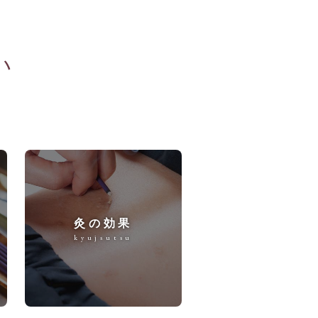
い
灸の効果
kyujsutsu