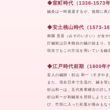
◆室町時代（1336-1573
鍼灸は一時衰退するが、後期に再
◆安土桃山時代（1573-16
御園 意斎（みそのいさい）が金
打鍼術は日本独自の鍼の始まり。
現在でもこの方法を用いている鍼
◆江戸時代前期（1600年
盲人の鍼師・杉山 和一（すぎや
また、現在日本で主流の、鍼を管
杉山和一は、五代将軍綱吉の許し
杉山和一が刺鍼術を習得しようと
び、竹筒に入った松葉が痛みもな