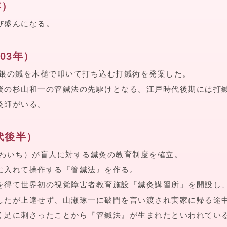
年）
び盛んになる。
03年）
や銀の鍼を木槌で叩いて打ち込む打鍼術を発案した。
後の杉山和一の管鍼法の先駆けとなる。江戸時代後期には打
灸師がいる。
代後半）
まわいち）が盲人に対する鍼灸の教育制度を確立。
に入れて操作する『管鍼法』を作る。
を得て世界初の視覚障害者教育施設「鍼灸講習所」を開設し
したが上達せず、山瀬琢一に破門を言い渡され実家に帰る途
く足に刺さったことから『管鍼法』が生まれたといわれてい